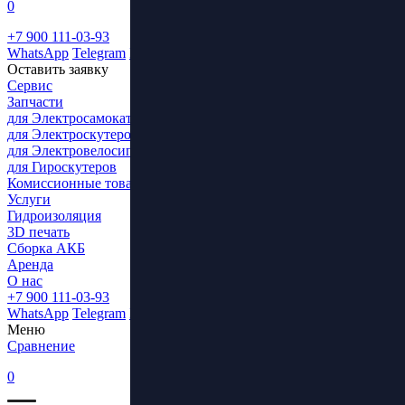
0
+7 900 111-03-93
WhatsApp
Telegram
ВКонтакте
Оставить заявку
Сервис
Запчасти
для Электросамокатов
для Электроскутеров
для Электровелосипедов
для Гироскутеров
Комиссионные товары
Услуги
Гидроизоляция
3D печать
Сборка АКБ
Аренда
О нас
+7 900 111-03-93
WhatsApp
Telegram
ВКонтакте
Меню
Сравнение
0