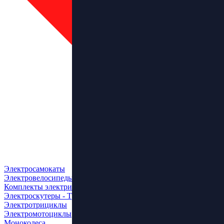
Электросамокаты
Электровелосипеды
Комплекты электрификации
Электроскутеры - Трайки
Электротрициклы
Электромотоциклы
Моноколеса