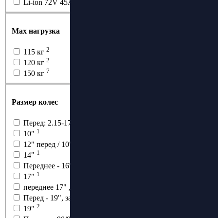
Li-ion 72V 45Ah
Маx нагрузка
2
115 кг
2
120 кг
7
150 кг
Размер колес
1
Перед: 2.15-17, Зад: 3.5-17
1
10"
1
12" перед / 10" зад
1
14"
1
Переднее - 16", заднее - 14"
1
17"
1
переднее 17" , заднее 14"
1
Перед - 19", зад - 17"
2
19"
1