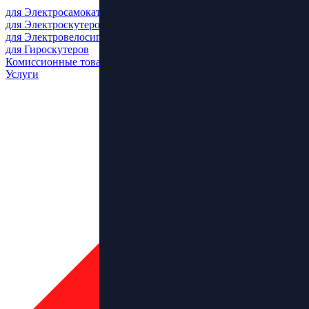
для Электросамокатов
для Электроскутеров
для Электровелосипедов
для Гироскутеров
Комиссионные товары
Услуги