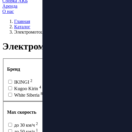
Сборка АКБ
Аренда
О нас
Главная
Каталог
Электромотоциклы
Электромотоциклы
Бренд
2
IKINGI
4
Kugoo Kirin
8
White Siberia
Max скорость
2
до 30 км/ч
1
до 50 км/ч