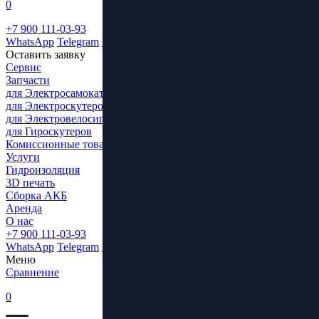
0
+7 900 111-03-93
WhatsApp
Telegram
ВКонтакте
Оставить заявку
Сервис
Запчасти
для Электросамокатов
для Электроскутеров
для Электровелосипедов
для Гироскутеров
Комиссионные товары
Услуги
Гидроизоляция
3D печать
Сборка АКБ
Аренда
О нас
+7 900 111-03-93
WhatsApp
Telegram
ВКонтакте
Меню
Сравнение
0