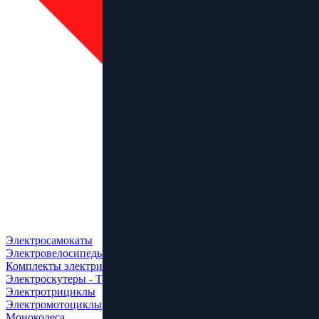
Электросамокаты
Электровелосипеды
Комплекты электрификации
Электроскутеры - Трайки
Электротрициклы
Электромотоциклы
Моноколеса