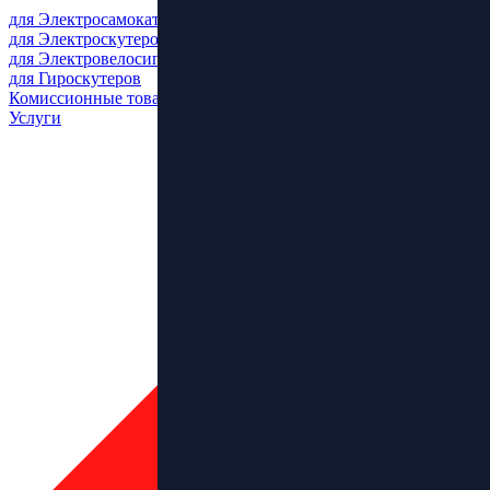
для Электросамокатов
для Электроскутеров
для Электровелосипедов
для Гироскутеров
Комиссионные товары
Услуги