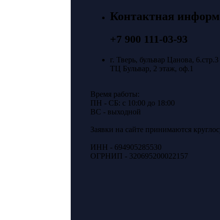
Контактная информ
+7 900 111-03-93
г. Тверь, бульвар Цанова, 6.стр.3
ТЦ Бульвар, 2 этаж, оф.1
Время работы:
ПН - СБ: с 10:00 до 18:00
ВС - выходной
Заявки на сайте принимаются кругло
ИНН - 694905285530
ОГРНИП - 320695200022157