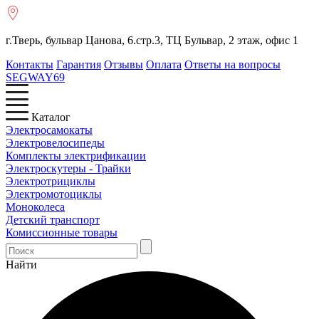
г.Тверь, бульвар Цанова, 6.стр.3, ТЦ Бульвар, 2 этаж, офис 1
Контакты
Гарантия
Отзывы
Оплата
Ответы на вопросы
SEGWAY
69
Каталог
Электросамокаты
Электровелосипеды
Комплекты электрификации
Электроскутеры - Трайки
Электротрициклы
Электромотоциклы
Моноколеса
Детский транспорт
Комиссионные товары
Найти