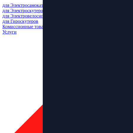
для Электросамокатов
для Электроскутеров
для Электровелосипедов
для Гироскутеров
Комиссионные товары
Услуги