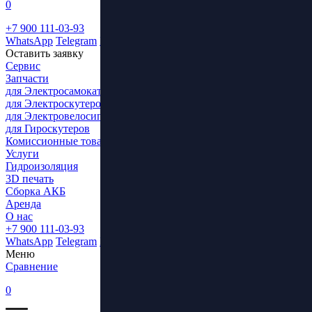
0
+7 900 111-03-93
WhatsApp
Telegram
ВКонтакте
Оставить заявку
Сервис
Запчасти
для Электросамокатов
для Электроскутеров
для Электровелосипедов
для Гироскутеров
Комиссионные товары
Услуги
Гидроизоляция
3D печать
Сборка АКБ
Аренда
О нас
+7 900 111-03-93
WhatsApp
Telegram
ВКонтакте
Меню
Сравнение
0