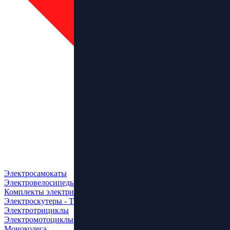
Электросамокаты
Электровелосипеды
Комплекты электрификации
Электроскутеры - Трайки
Электротрициклы
Электромотоциклы
Моноколеса