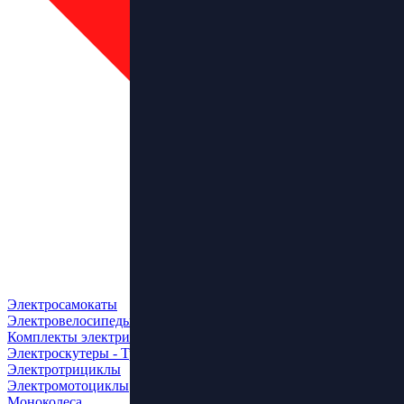
Электросамокаты
Электровелосипеды
Комплекты электрификации
Электроскутеры - Трайки
Электротрициклы
Электромотоциклы
Моноколеса