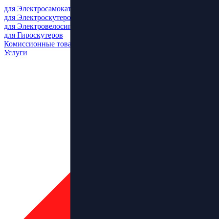
для Электросамокатов
для Электроскутеров
для Электровелосипедов
для Гироскутеров
Комиссионные товары
Услуги