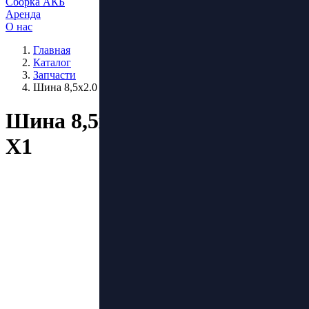
Сборка АКБ
Аренда
О нас
Главная
Каталог
Запчасти
Шина 8,5х2.0 (50-134) Kugoo X1
Шина 8,5х2.0 (50-134) Kugoo
X1