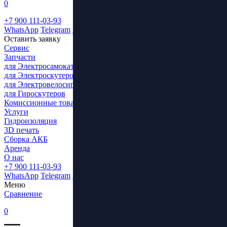
0
+7 900 111-03-93
WhatsApp
Telegram
ВКонтакте
Оставить заявку
Сервис
Запчасти
для Электросамокатов
для Электроскутеров
для Электровелосипедов
для Гироскутеров
Комиссионные товары
Услуги
Гидроизоляция
3D печать
Сборка АКБ
Аренда
О нас
+7 900 111-03-93
WhatsApp
Telegram
ВКонтакте
Меню
Сравнение
0