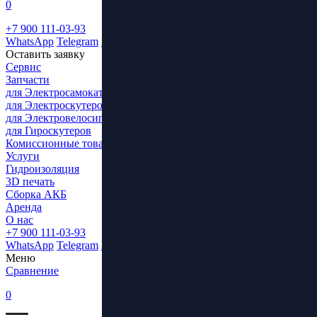
0
+7 900 111-03-93
WhatsApp
Telegram
ВКонтакте
Оставить заявку
Сервис
Запчасти
для Электросамокатов
для Электроскутеров
для Электровелосипедов
для Гироскутеров
Комиссионные товары
Услуги
Гидроизоляция
3D печать
Сборка АКБ
Аренда
О нас
+7 900 111-03-93
WhatsApp
Telegram
ВКонтакте
Меню
Сравнение
0