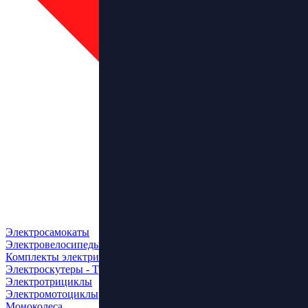
Электросамокаты
Электровелосипеды
Комплекты электрификации
Электроскутеры - Трайки
Электротрициклы
Электромотоциклы
Моноколеса