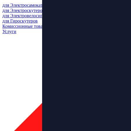
для Электросамокатов
для Электроскутеров
для Электровелосипедов
для Гироскутеров
Комиссионные товары
Услуги