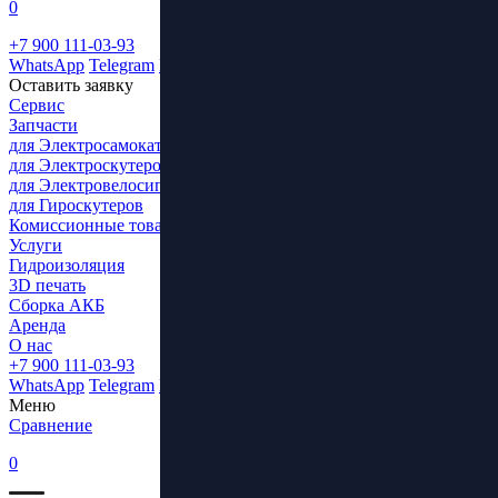
0
+7 900 111-03-93
WhatsApp
Telegram
ВКонтакте
Оставить заявку
Сервис
Запчасти
для Электросамокатов
для Электроскутеров
для Электровелосипедов
для Гироскутеров
Комиссионные товары
Услуги
Гидроизоляция
3D печать
Сборка АКБ
Аренда
О нас
+7 900 111-03-93
WhatsApp
Telegram
ВКонтакте
Меню
Сравнение
0