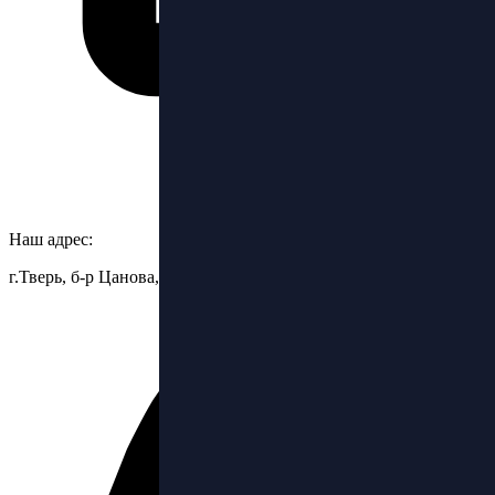
Наш адрес:
г.Тверь, б-р Цанова, 6.стр.3, ТЦ Бульвар, 2 этаж