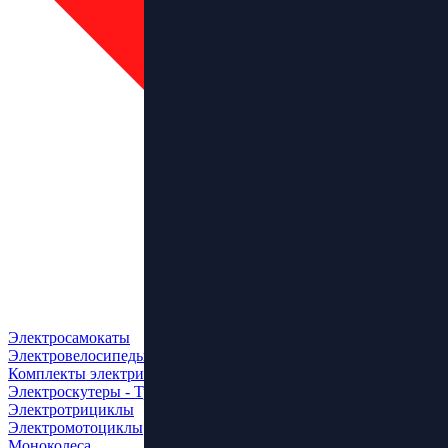
Электросамокаты
Электровелосипеды
Комплекты электрификации
Электроскутеры - Трайки
Электротрициклы
Электромотоциклы
Моноколеса