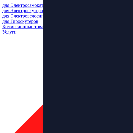
для Электросамокатов
для Электроскутеров
для Электровелосипедов
для Гироскутеров
Комиссионные товары
Услуги