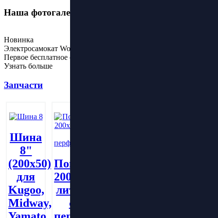
Наша фотогалерея
Новинка
Электросамокат Wolong M4 Plus
Первое бесплатное обслуживание
Узнать больше
Запчасти
Шина
8"
Покрышка
(200х50)
Покрышка
Покрышка
литая
для
200х50
8.5х2.0
200х60
Kugoo,
литая
литая
Midway,
с
Купить
с
Yamato
перфорацией