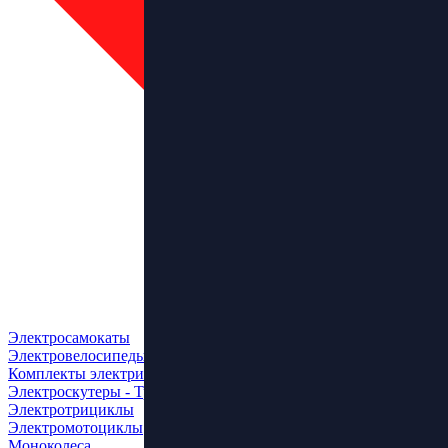
Электросамокаты
Электровелосипеды
Комплекты электрификации
Электроскутеры - Трайки
Электротрициклы
Электромотоциклы
Моноколеса