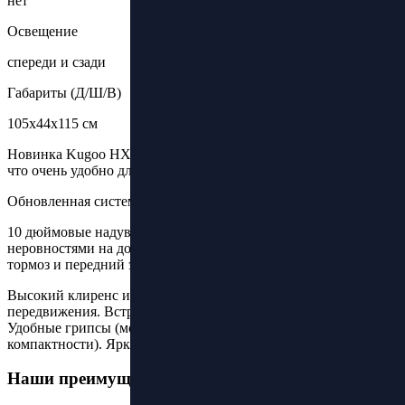
нет
Освещение
спереди и сзади
Габариты (Д/Ш/В)
105х44х115 см
Новинка Kugoo HX pro имеет быстросъемный аккумулятор,
что очень удобно для транспортировки электросамоката.
Обновленная система складывания.
10 дюймовые надувные колеса отлично стравляются с
неровностями на дороге. Три скорости, задний дисковый
тормоз и передний электрический (с рекуперацией).
Высокий клиренс и прорезиненная дека для комфортного
передвижения. Встроенный звонок на ручке тормоза.
Удобные грипсы (можно открутить для максимальной
компактности). Яркий и хорошо читаемый дисплей.
Наши преимущества: