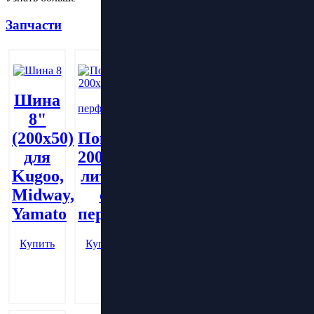
Запчасти
Шина
8"
Покрышка
(200х50)
Покрышка
Покрышка
литая
для
200х50
8.5х2.0
200х60
Kugoo,
литая
литая
Midway,
с
Купить
с
Yamato
перфорацией
перфорацией
(шоссе)
Купить
Купить
Купить