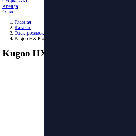
Сборка АКБ
Аренда
О нас
Главная
Каталог
Электросамокаты
Kugoo HX Pro
Kugoo HX Pro