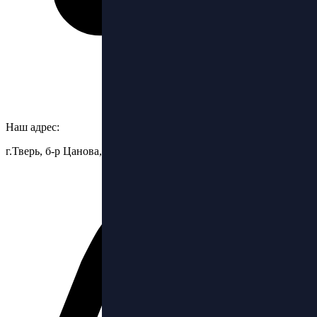
Наш адрес:
г.Тверь, б-р Цанова, 6.стр.3, ТЦ Бульвар, 2 этаж