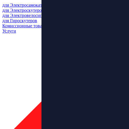
для Электросамокатов
для Электроскутеров
для Электровелосипедов
для Гироскутеров
Комиссионные товары
Услуги