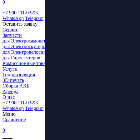
0
+7 900 111-03-93
WhatsApp
Telegram
ВКонтакте
Оставить заявку
Сервис
Запчасти
для Электросамокатов
для Электроскутеров
для Электровелосипедов
для Гироскутеров
Комиссионные товары
Услуги
Гидроизоляция
3D печать
Сборка АКБ
Аренда
О нас
+7 900 111-03-93
WhatsApp
Telegram
ВКонтакте
Меню
Сравнение
0