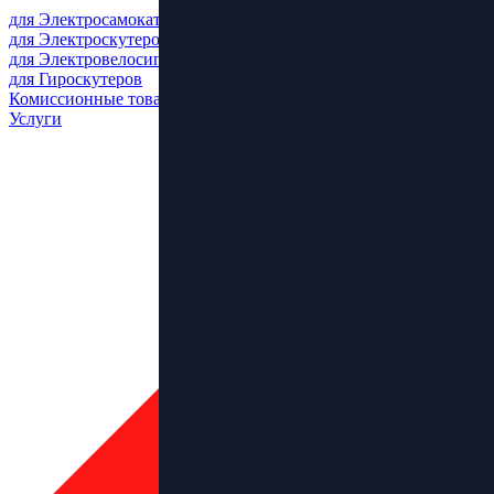
для Электросамокатов
для Электроскутеров
для Электровелосипедов
для Гироскутеров
Комиссионные товары
Услуги