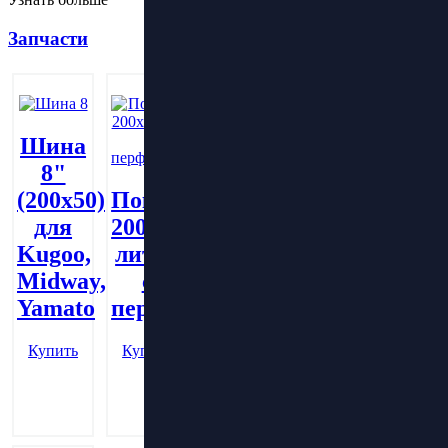
Запчасти
Шина
8"
Покрышка
(200х50)
Покрышка
Покрышка
литая
для
200х50
8.5х2.0
200х60
Kugoo,
литая
литая
Midway,
с
Купить
с
Yamato
перфорацией
перфорацией
(шоссе)
Купить
Купить
Купить