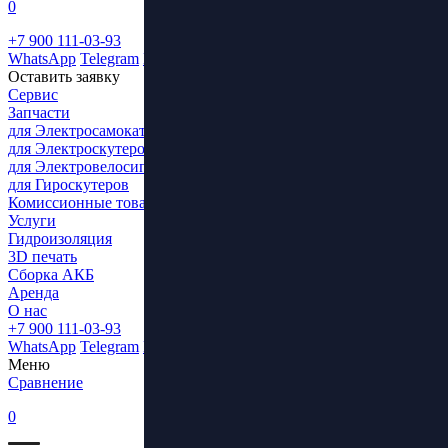
0
+7 900 111-03-93
WhatsApp
Telegram
ВКонтакте
Оставить заявку
Сервис
Запчасти
для Электросамокатов
для Электроскутеров
для Электровелосипедов
для Гироскутеров
Комиссионные товары
Услуги
Гидроизоляция
3D печать
Сборка АКБ
Аренда
О нас
+7 900 111-03-93
WhatsApp
Telegram
ВКонтакте
Меню
Сравнение
0