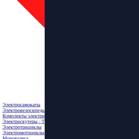
Электросамокаты
Электровелосипеды
Комплекты электрификации
Электроскутеры - Трайки
Электротрициклы
Электромотоциклы
Моноколеса