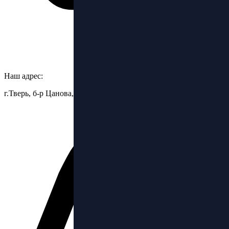
Наш адрес:
г.Тверь, б-р Цанова, 6.стр.3, ТЦ Бульвар, 2 этаж