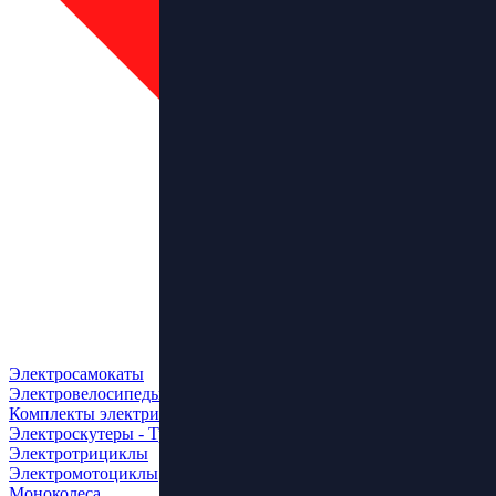
Электросамокаты
Электровелосипеды
Комплекты электрификации
Электроскутеры - Трайки
Электротрициклы
Электромотоциклы
Моноколеса