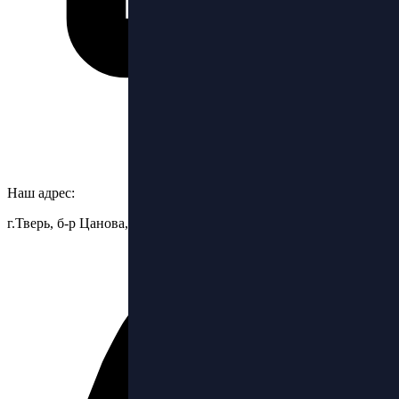
Наш адрес:
г.Тверь, б-р Цанова, 6.стр.3, ТЦ Бульвар, 2 этаж