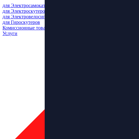
для Электросамокатов
для Электроскутеров
для Электровелосипедов
для Гироскутеров
Комиссионные товары
Услуги