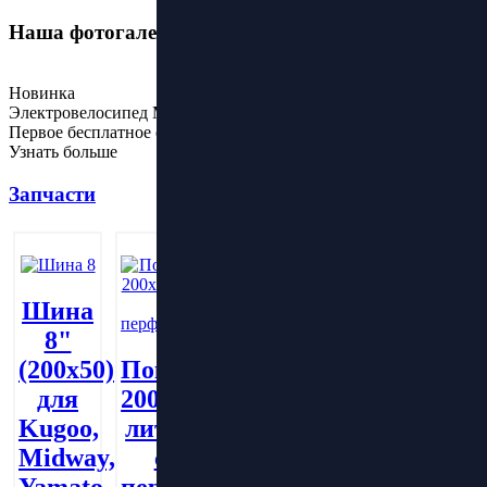
Наша фотогалерея
Новинка
Электровелосипед Maikaolin H10 60V 70Ah
Первое бесплатное обслуживание
Узнать больше
Запчасти
Шина
8"
Покрышка
(200х50)
Покрышка
Покрышка
литая
для
200х50
8.5х2.0
200х60
Kugoo,
литая
литая
Midway,
с
Купить
с
Yamato
перфорацией