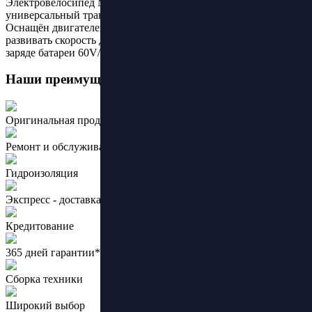
Электровелосипед Maikaolin H10 — мощный и
универсальный транспорт для быстрой и комфортной езды.
Оснащён двигателем мощностью 1000W, который позволяет
развивать скорость до 55 км/ч и проезжать до 170 км на одном
заряде батареи 60V/70Ah., и до 130 км с батареей на 50Ач.
Наши преимущества:
Оригинальная продукция ведущих брендов
Ремонт и обслуживание
Гидроизоляция
Экспресс - доставка
Кредитование
365 дней гарантии*
Сборка техники
Широкий выбор