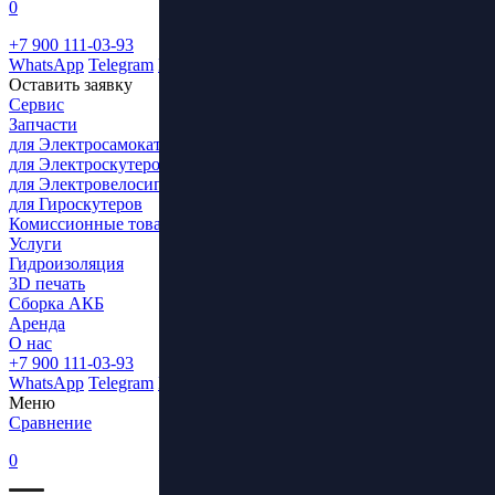
0
+7 900 111-03-93
WhatsApp
Telegram
ВКонтакте
Оставить заявку
Сервис
Запчасти
для Электросамокатов
для Электроскутеров
для Электровелосипедов
для Гироскутеров
Комиссионные товары
Услуги
Гидроизоляция
3D печать
Сборка АКБ
Аренда
О нас
+7 900 111-03-93
WhatsApp
Telegram
ВКонтакте
Меню
Сравнение
0