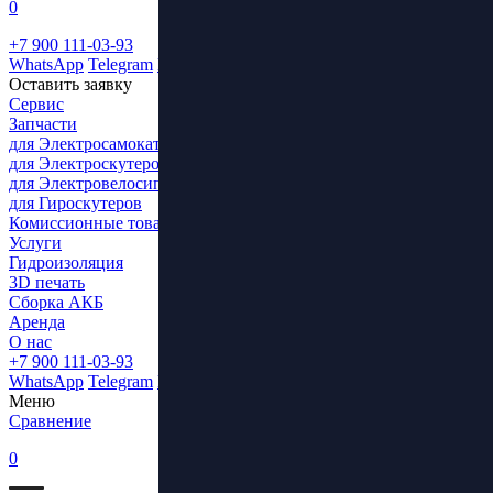
0
+7 900 111-03-93
WhatsApp
Telegram
ВКонтакте
Оставить заявку
Сервис
Запчасти
для Электросамокатов
для Электроскутеров
для Электровелосипедов
для Гироскутеров
Комиссионные товары
Услуги
Гидроизоляция
3D печать
Сборка АКБ
Аренда
О нас
+7 900 111-03-93
WhatsApp
Telegram
ВКонтакте
Меню
Сравнение
0