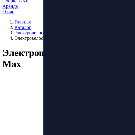
Сборка АКБ
Аренда
О нас
Главная
Каталог
Электровелосипеды
Электровелосипед Samik V3 Max
Электровелосипед Samik V3
Max