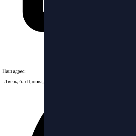
Наш адрес:
г.Тверь, б-р Цанова, 6.стр.3, ТЦ Бульвар, 2 этаж