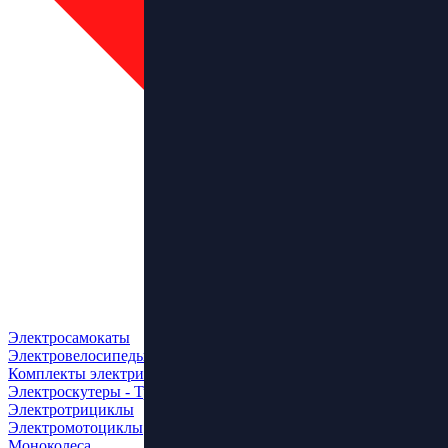
Электросамокаты
Электровелосипеды
Комплекты электрификации
Электроскутеры - Трайки
Электротрициклы
Электромотоциклы
Моноколеса