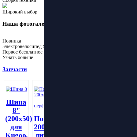
Сборка техники
Широкий выбор
Наша фотогалерея
Новинка
Электровелосипед Samik V3 Max
Первое бесплатное обслуживание
Узнать больше
Запчасти
Шина
8"
Покрышка
(200х50)
Покрышка
Покрышка
литая
для
200х50
8.5х2.0
200х60
Kugoo,
литая