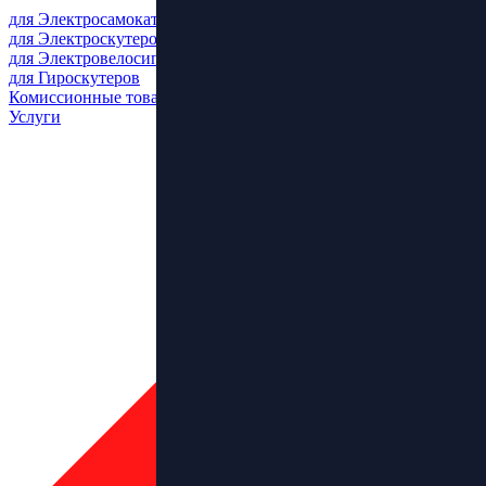
для Электросамокатов
для Электроскутеров
для Электровелосипедов
для Гироскутеров
Комиссионные товары
Услуги