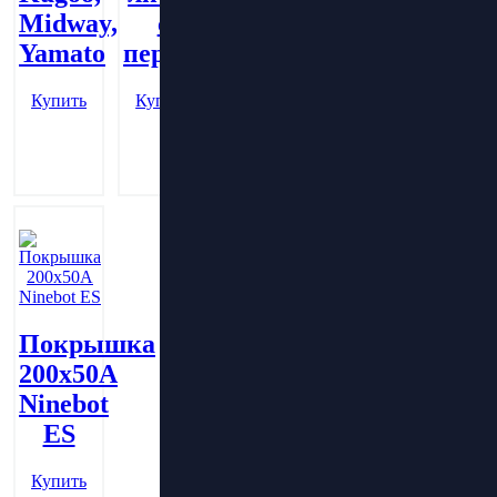
литая
Midway,
с
Купить
с
Yamato
перфорацией
перфорацией
(шоссе)
Купить
Купить
Купить
Покрышка
200х50А
Ninebot
ES
Купить