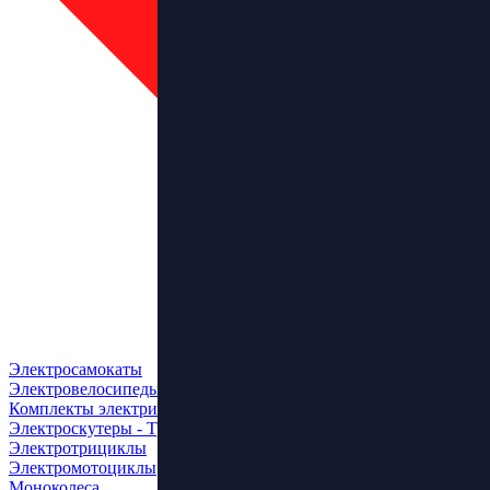
Электросамокаты
Электровелосипеды
Комплекты электрификации
Электроскутеры - Трайки
Электротрициклы
Электромотоциклы
Моноколеса