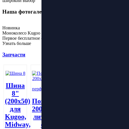
Широкий выбор
Наша фотогалерея
Новинка
Моноколесо Kugoo Kirin U4
Первое бесплатное обслуживание
Узнать больше
Запчасти
Шина
8"
Покрышка
(200х50)
Покрышка
Покрышка
литая
для
200х50
8.5х2.0
200х60
Kugoo,
литая
литая
Midway,
с
Купить