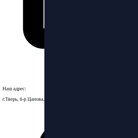
Наш адрес:
г.Тверь, б-р Цанова, 6.стр.3, ТЦ Бульвар, 2 этаж