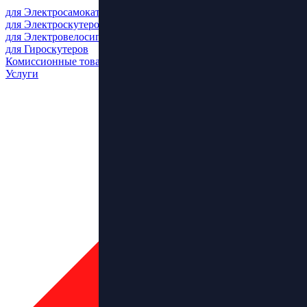
для Электросамокатов
для Электроскутеров
для Электровелосипедов
для Гироскутеров
Комиссионные товары
Услуги